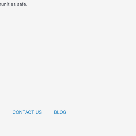
unities safe.
Y
CONTACT US
BLOG