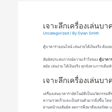
เจาะลึกเครื่องเล่นบาค
Uncategorized
/ By
Dylan Smith
ตู้บาคาร่าออนไลน์ เล่นง่ายได้เงินจริง ต้องล
สัมผัสประสบการณ์ความเร้าใจของ
ตู้บาคาร
สมัย เล่นง่าย ได้เงินจริง ทุกจังหวะการเดิม
เจาะลึกเครื่องเล่นบาค
เครื่องเล่นบาคาร่าอัตโนมัติเป็นนวัตกรรม
ความรวดเร็วและเป็นส่วนตัวมากยิ่งขึ้น 
ผ่านหน้าจอสัมผัส ลดการพึ่งพาดีลเลอร์สด 