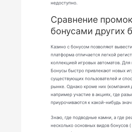
недоступно.
Сравнение промок
бонусами других 
Казино с бонусом позволяют вывест
платформа отличается легкой регис
коллекцией игровых автоматов. Для 
Бонусы быстро привлекают новых иг
существующих пользователей и спос
рынке. Однако кроме них (компания 
например участие в акциях, где ра
приурочиваются к какой-нибудь знач
Знаю, где подводные камни, а где ре
несколько основных видов бонусов 