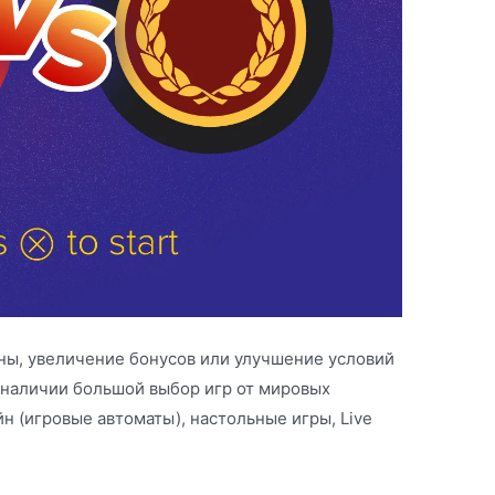
ны, увеличение бонусов или улучшение условий
 наличии большой выбор игр от мировых
н (игровые автоматы), настольные игры, Live