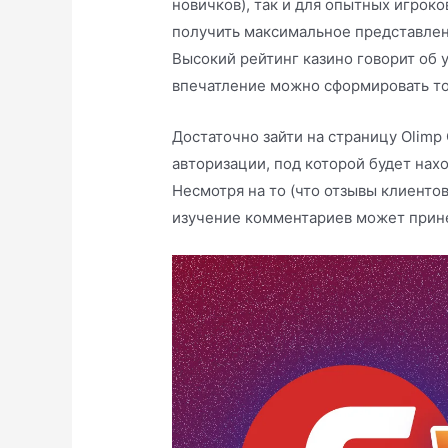
новичков), так и для опытных игрок
получить максимальное представлен
Высокий рейтинг казино говорит об 
впечатление можно сформировать то
Достаточно зайти на страницу Olimp 
авторизации, под которой будет нах
Несмотря на то (что отзывы клиенто
изучение комментариев может прин