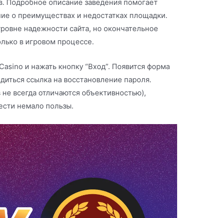
ов. Подробное описание заведения помогает
ие о преимуществах и недостатках площадки.
уровне надежности сайта, но окончательное
лько в игровом процессе.
Casino и нажать кнопку “Вход”. Появится форма
одиться ссылка на восстановление пароля.
в не всегда отличаются объективностью),
ести немало пользы.