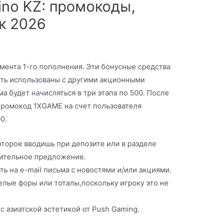
ino KZ: промокоды,
к 2026
омента 1-го пополнения. Эти бонусные средства
ыть использованы с другими акционными
а будет начисляться в три этапа по 500.
После
ромокод 1XGAME на счет пользователя
0.
оторое вводишь при депозите или в разделе
нительное предложение.
ь на e-mail письма с новостями и/или акциями.
елые форы или тоталы,поскольку игроку это не
с азиатской эстетикой от Push Gaming.