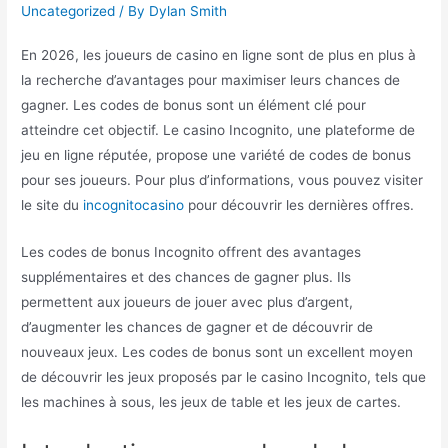
Uncategorized
/ By
Dylan Smith
En 2026, les joueurs de casino en ligne sont de plus en plus à
la recherche d’avantages pour maximiser leurs chances de
gagner. Les codes de bonus sont un élément clé pour
atteindre cet objectif. Le casino Incognito, une plateforme de
jeu en ligne réputée, propose une variété de codes de bonus
pour ses joueurs. Pour plus d’informations, vous pouvez visiter
le site du
incognitocasino
pour découvrir les dernières offres.
Les codes de bonus Incognito offrent des avantages
supplémentaires et des chances de gagner plus. Ils
permettent aux joueurs de jouer avec plus d’argent,
d’augmenter les chances de gagner et de découvrir de
nouveaux jeux. Les codes de bonus sont un excellent moyen
de découvrir les jeux proposés par le casino Incognito, tels que
les machines à sous, les jeux de table et les jeux de cartes.