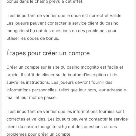
bonus dans le champ prévu à cet effet.
Il est important de vérifier que le code est correct et valide.
Les joueurs peuvent contacter le service client du casino
Incognito si họ ont des questions ou des problèmes pour
utiliser les codes de bonus.
Étapes pour créer un compte
Créer un compte sur le site du casino Incognito est facile et
rapide. Il suffit de cliquer sur le bouton d’inscription et de
suivre les instructions. Les joueurs devront fournir des
informations personnelles, telles que leur nom, leur adresse e-
mail et leur mot de passe.
Il est important de vérifier que les informations fournies sont
correctes et valides. Les joueurs peuvent contacter le service
client du casino Incognito si họ ont des questions ou des
problèmes pour créer un compte.