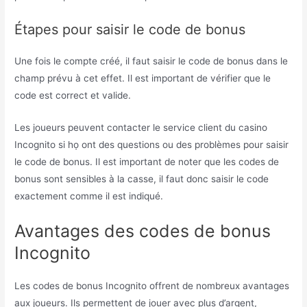
Étapes pour saisir le code de bonus
Une fois le compte créé, il faut saisir le code de bonus dans le
champ prévu à cet effet. Il est important de vérifier que le
code est correct et valide.
Les joueurs peuvent contacter le service client du casino
Incognito si họ ont des questions ou des problèmes pour saisir
le code de bonus. Il est important de noter que les codes de
bonus sont sensibles à la casse, il faut donc saisir le code
exactement comme il est indiqué.
Avantages des codes de bonus
Incognito
Les codes de bonus Incognito offrent de nombreux avantages
aux joueurs. Ils permettent de jouer avec plus d’argent,