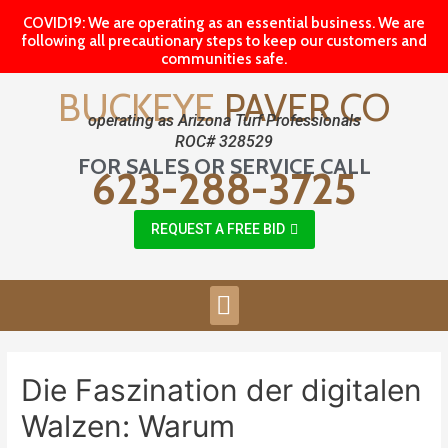
COVID19: We are operating as an essential business. We are
following all precautionary steps to keep our customers and
communities safe.
BUCKEYE
PAVER CO
operating as Arizona Turf Professionals
ROC# 328529
FOR SALES OR SERVICE CALL
623-288-3725
REQUEST A FREE BID
Die Faszination der digitalen
Walzen: Warum