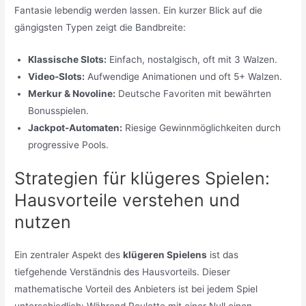
Fantasie lebendig werden lassen. Ein kurzer Blick auf die
gängigsten Typen zeigt die Bandbreite:
Klassische Slots:
Einfach, nostalgisch, oft mit 3 Walzen.
Video-Slots:
Aufwendige Animationen und oft 5+ Walzen.
Merkur & Novoline:
Deutsche Favoriten mit bewährten
Bonusspielen.
Jackpot-Automaten:
Riesige Gewinnmöglichkeiten durch
progressive Pools.
Strategien für klügeres Spielen:
Hausvorteile verstehen und
nutzen
Ein zentraler Aspekt des
klügeren Spielens
ist das
tiefgehende Verständnis des Hausvorteils. Dieser
mathematische Vorteil des Anbieters ist bei jedem Spiel