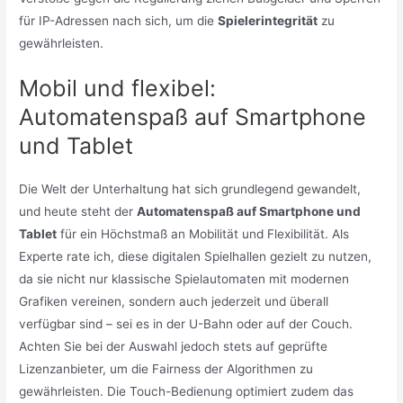
für IP-Adressen nach sich, um die
Spielerintegrität
zu
gewährleisten.
Mobil und flexibel:
Automatenspaß auf Smartphone
und Tablet
Die Welt der Unterhaltung hat sich grundlegend gewandelt,
und heute steht der
Automatenspaß auf Smartphone und
Tablet
für ein Höchstmaß an Mobilität und Flexibilität. Als
Experte rate ich, diese digitalen Spielhallen gezielt zu nutzen,
da sie nicht nur klassische Spielautomaten mit modernen
Grafiken vereinen, sondern auch jederzeit und überall
verfügbar sind – sei es in der U-Bahn oder auf der Couch.
Achten Sie bei der Auswahl jedoch stets auf geprüfte
Lizenzanbieter, um die Fairness der Algorithmen zu
gewährleisten. Die Touch-Bedienung optimiert zudem das