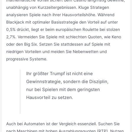
mathematische Vorteil sichert dem Casino langfristig Gewinne,
unabhängig von Kurzzeitergebnissen. Kluge Strategen
analysieren Spiele nach ihrer Hausvorteilshöhe. Während
Blackjack mit optimaler Basisstrategie den Vorteil auf unter
0,5% drückt, liegt er beim europäischen Roulette bei stolzen
2,7%. Vermeiden Sie Spiele mit schlechten Quoten, wie Keno
oder den Big Six. Setzen Sie stattdessen auf Spiele mit
niedrigen Vorteilen und meiden Sie Nebenwetten und
progressive Systeme.
Ihr größter Trumpf ist nicht eine
Gewinnstrategie, sondern die Disziplin,
nur bei Spielen mit dem geringsten
Hausvorteil zu setzen.
Auch bei Automaten ist der Vergleich essenziell. Suchen Sie
nach Maschinen mit hohen Auszahlungsquoten (RTP). Nutzen