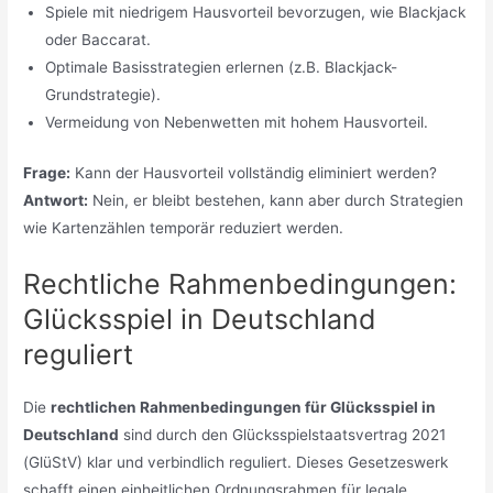
Spiele mit niedrigem Hausvorteil bevorzugen, wie Blackjack
oder Baccarat.
Optimale Basisstrategien erlernen (z.B. Blackjack-
Grundstrategie).
Vermeidung von Nebenwetten mit hohem Hausvorteil.
Frage:
Kann der Hausvorteil vollständig eliminiert werden?
Antwort:
Nein, er bleibt bestehen, kann aber durch Strategien
wie Kartenzählen temporär reduziert werden.
Rechtliche Rahmenbedingungen:
Glücksspiel in Deutschland
reguliert
Die
rechtlichen Rahmenbedingungen für Glücksspiel in
Deutschland
sind durch den Glücksspielstaatsvertrag 2021
(GlüStV) klar und verbindlich reguliert. Dieses Gesetzeswerk
schafft einen einheitlichen Ordnungsrahmen für legale