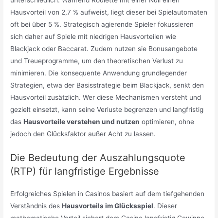
unterschiedlich: Während Roulette mit einer Null einen
Hausvorteil von 2,7 % aufweist, liegt dieser bei Spielautomaten
oft bei über 5 %. Strategisch agierende Spieler fokussieren
sich daher auf Spiele mit niedrigen Hausvorteilen wie
Blackjack oder Baccarat. Zudem nutzen sie Bonusangebote
und Treueprogramme, um den theoretischen Verlust zu
minimieren. Die konsequente Anwendung grundlegender
Strategien, etwa der Basisstrategie beim Blackjack, senkt den
Hausvorteil zusätzlich. Wer diese Mechanismen versteht und
gezielt einsetzt, kann seine Verluste begrenzen und langfristig
das
Hausvorteile verstehen und nutzen
optimieren, ohne
jedoch den Glücksfaktor außer Acht zu lassen.
Die Bedeutung der Auszahlungsquote
(RTP) für langfristige Ergebnisse
Erfolgreiches Spielen in Casinos basiert auf dem tiefgehenden
Verständnis des
Hausvorteils im Glücksspiel
. Dieser