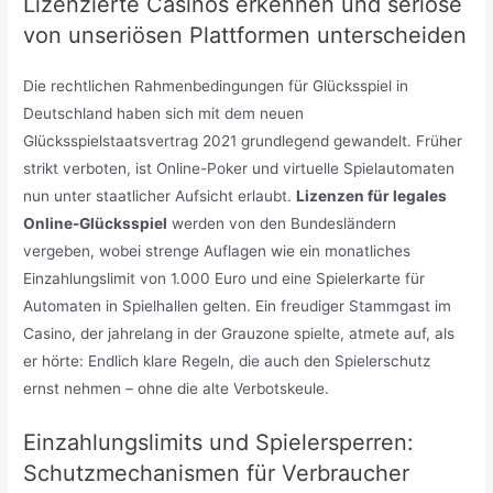
Lizenzierte Casinos erkennen und seriöse
von unseriösen Plattformen unterscheiden
Die rechtlichen Rahmenbedingungen für Glücksspiel in
Deutschland haben sich mit dem neuen
Glücksspielstaatsvertrag 2021 grundlegend gewandelt. Früher
strikt verboten, ist Online-Poker und virtuelle Spielautomaten
nun unter staatlicher Aufsicht erlaubt.
Lizenzen für legales
Online-Glücksspiel
werden von den Bundesländern
vergeben, wobei strenge Auflagen wie ein monatliches
Einzahlungslimit von 1.000 Euro und eine Spielerkarte für
Automaten in Spielhallen gelten. Ein freudiger Stammgast im
Casino, der jahrelang in der Grauzone spielte, atmete auf, als
er hörte: Endlich klare Regeln, die auch den Spielerschutz
ernst nehmen – ohne die alte Verbotskeule.
Einzahlungslimits und Spielersperren:
Schutzmechanismen für Verbraucher