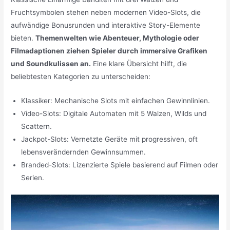
Fruchtsymbolen stehen neben modernen Video-Slots, die
aufwändige Bonusrunden und interaktive Story-Elemente
bieten.
Themenwelten wie Abenteuer, Mythologie oder
Filmadaptionen ziehen Spieler durch immersive Grafiken
und Soundkulissen an.
Eine klare Übersicht hilft, die
beliebtesten Kategorien zu unterscheiden:
Klassiker: Mechanische Slots mit einfachen Gewinnlinien.
Video-Slots: Digitale Automaten mit 5 Walzen, Wilds und
Scattern.
Jackpot-Slots: Vernetzte Geräte mit progressiven, oft
lebensverändernden Gewinnsummen.
Branded-Slots: Lizenzierte Spiele basierend auf Filmen oder
Serien.