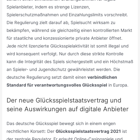
Spielanbieter, indem es strenge Lizenzen,
Spielerschutzmaßnahmen und Einzahlungslimits vorschreibt.
Die Regulierung zielt darauf ab, Spielsucht wirksam zu
bekämpfen, während sie gleichzeitig einen kontrollierten Markt
für staatliche und konzessionierte private Anbieter öffnet.
Jede nicht lizenzierte Glücksspielaktivität ist somit illegal und
wird konsequent verfolgt. Nur durch diese strikte Kontrolle
kann die Integrität des Spiels sichergestellt und ein Höchstmaß
an Spieler- und Jugendschutz gewährleistet werden. Die
deutsche Regulierung setzt damit einen
verbindlichen
Standard für verantwortungsvolles Glücksspiel
in Europa.
Der neue Glücksspielstaatsvertrag und
seine Auswirkungen auf digitale Anbieter
Das deutsche Glücksspiel bewegt sich in einem engen
rechtlichen Korsett: Der
Glücksspielstaatsvertrag 2021
ist
der zentrale Regulator. Er erlaubt Online-Casinospiele und