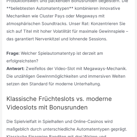
Produktionswert und packenden Bonusrunden begeistern. Die
**beliebtesten Automatentypen** kombinieren innovative
Mechaniken wie Cluster Pays oder Megaways mit
atmosphärischen Soundtracks. Unser Rat: Konzentrieren Sie
sich auf Titel mit hoher Volatilität für maximale Gewinnspiele –
das garantiert Nervenkitzel und lohnende Sessions.
Frage:
Welcher Spielautomatentyp ist derzeit am
erfolgreichsten?
Antwort:
Zweifellos der Video-Slot mit Megaways-Mechanik.
Die unzähligen Gewinnmöglichkeiten und immersiven Welten
setzen den Standard für moderne Unterhaltung.
Klassische Früchteslots vs. moderne
Videoslots mit Bonusrunden
Die Spielvielfalt in Spielhallen und Online-Casinos wird
maßgeblich durch unterschiedliche Automatentypen geprägt.
Klassische Einarmige Banditen mit drei Walzen und