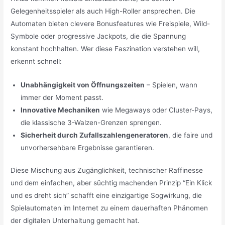
Gelegenheitsspieler als auch High-Roller ansprechen. Die
Automaten bieten clevere Bonusfeatures wie Freispiele, Wild-
Symbole oder progressive Jackpots, die die Spannung
konstant hochhalten. Wer diese Faszination verstehen will,
erkennt schnell:
Unabhängigkeit von Öffnungszeiten
– Spielen, wann
immer der Moment passt.
Innovative Mechaniken
wie Megaways oder Cluster-Pays,
die klassische 3-Walzen-Grenzen sprengen.
Sicherheit durch Zufallszahlengeneratoren
, die faire und
unvorhersehbare Ergebnisse garantieren.
Diese Mischung aus Zugänglichkeit, technischer Raffinesse
und dem einfachen, aber süchtig machenden Prinzip “Ein Klick
und es dreht sich” schafft eine einzigartige Sogwirkung, die
Spielautomaten im Internet zu einem dauerhaften Phänomen
der digitalen Unterhaltung gemacht hat.