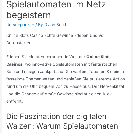
Spielautomaten im Netz
begeistern
Uncategorized
/ By
Dylan Smith
Online Slots Casino Echte Gewinne Erleben Und Voll
Durchstarten
Erleben Sie die atemberaubende Welt der
Online Slots
Casinos
, wo innovative Spielautomaten mit fantastischen
Boni und riesigen Jackpots auf Sie warten. Tauchen Sie ein in
fesselnde Themenwelten und genießen Sie pulsierende Action
rund um die Uhr, bequem von zu Hause aus. Der Nervenkitzel
und die Chance auf große Gewinne sind nur einen Klick
entfernt.
Die Faszination der digitalen
Walzen: Warum Spielautomaten