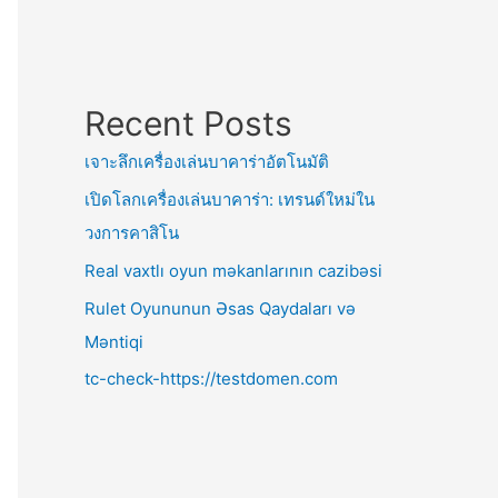
Recent Posts
เจาะลึกเครื่องเล่นบาคาร่าอัตโนมัติ
เปิดโลกเครื่องเล่นบาคาร่า: เทรนด์ใหม่ใน
วงการคาสิโน
Real vaxtlı oyun məkanlarının cazibəsi
Rulet Oyununun Əsas Qaydaları və
Məntiqi
tc-check-https://testdomen.com