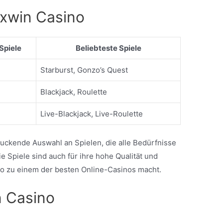
oxwin Casino
Spiele
Beliebteste Spiele
Starburst, Gonzo’s Quest
Blackjack, Roulette
Live-Blackjack, Live-Roulette
uckende Auswahl an Spielen, die alle Bedürfnisse
e Spiele sind auch für ihre hohe Qualität und
no zu einem der besten Online-Casinos macht.
n Casino