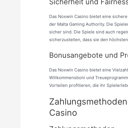
Sicherheit und Fairnes
Das Noxwin Casino bietet eine sichere
der Malta Gaming Authority. Die Spieler
sicher sind. Die Spiele sind auch reg
sicherzustellen, dass sie den höchste
Bonusangebote und Pr
Das Noxwin Casino bietet eine Vielza
Willkommensboni und Treueprogramme.
Vorteilen profitieren, die ihr Spieler
Zahlungsmethoden 
Casino