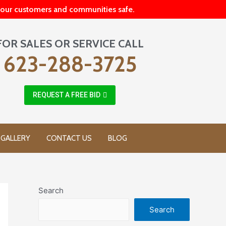
p our customers and communities safe.
FOR SALES OR SERVICE CALL
623-288-3725
REQUEST A FREE BID
GALLERY
CONTACT US
BLOG
Search
Search