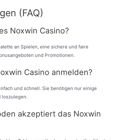
agen (FAQ)
des Noxwin Casino?
alette an Spielen, eine sichere und faire
Bonusangeboten und Promotionen.
Noxwin Casino anmelden?
nfach und schnell. Sie benötigen nur einige
d loszulegen.
den akzeptiert das Noxwin