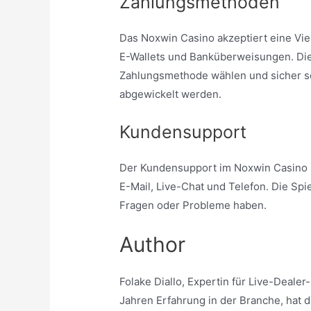
Zahlungsmethoden
Das Noxwin Casino akzeptiert eine Vie
E-Wallets und Banküberweisungen. Die
Zahlungsmethode wählen und sicher sei
abgewickelt werden.
Kundensupport
Der Kundensupport im Noxwin Casino is
E-Mail, Live-Chat und Telefon. Die Spie
Fragen oder Probleme haben.
Author
Folake Diallo, Expertin für Live-Dea
Jahren Erfahrung in der Branche, hat 