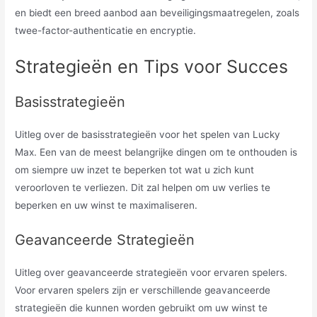
en biedt een breed aanbod aan beveiligingsmaatregelen, zoals
twee-factor-authenticatie en encryptie.
Strategieën en Tips voor Succes
Basisstrategieën
Uitleg over de basisstrategieën voor het spelen van Lucky
Max. Een van de meest belangrijke dingen om te onthouden is
om siempre uw inzet te beperken tot wat u zich kunt
veroorloven te verliezen. Dit zal helpen om uw verlies te
beperken en uw winst te maximaliseren.
Geavanceerde Strategieën
Uitleg over geavanceerde strategieën voor ervaren spelers.
Voor ervaren spelers zijn er verschillende geavanceerde
strategieën die kunnen worden gebruikt om uw winst te