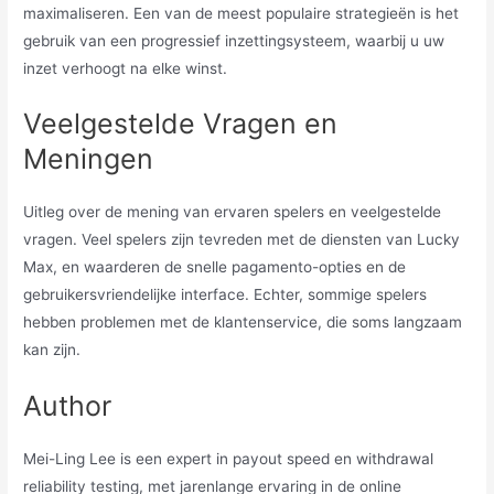
maximaliseren. Een van de meest populaire strategieën is het
gebruik van een progressief inzettingsysteem, waarbij u uw
inzet verhoogt na elke winst.
Veelgestelde Vragen en
Meningen
Uitleg over de mening van ervaren spelers en veelgestelde
vragen. Veel spelers zijn tevreden met de diensten van Lucky
Max, en waarderen de snelle pagamento-opties en de
gebruikersvriendelijke interface. Echter, sommige spelers
hebben problemen met de klantenservice, die soms langzaam
kan zijn.
Author
Mei-Ling Lee is een expert in payout speed en withdrawal
reliability testing, met jarenlange ervaring in de online