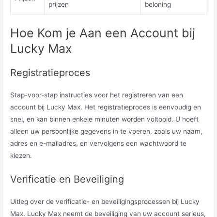
prijzen
beloning
Hoe Kom je Aan een Account bij
Lucky Max
Registratieproces
Stap-voor-stap instructies voor het registreren van een
account bij Lucky Max. Het registratieproces is eenvoudig en
snel, en kan binnen enkele minuten worden voltooid. U hoeft
alleen uw persoonlijke gegevens in te voeren, zoals uw naam,
adres en e-mailadres, en vervolgens een wachtwoord te
kiezen.
Verificatie en Beveiliging
Uitleg over de verificatie- en beveiligingsprocessen bij Lucky
Max. Lucky Max neemt de beveiliging van uw account serieus,