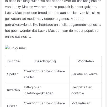
In deze inleiding zullen we het hebben over de basisbeginselen
van Lucky Max en waarom het zo populair is onder gokkers.
Lucky Max biedt een breed aanbod aan spellen, van klassieke
gokkasten tot moderne videopokergames. Met een
gebruikersvriendelijke interface en snelle pagamento-opties, is
het geen wonder dat Lucky Max een van de meest populaire
online casinos is.
Functie
Beschrijving
Voordelen
Overzicht van beschikbare
Spellen
Variatie en keuze
spellen
Uitleg over
Flexibiliteit en
Inzetten
inzetmogelijkheden
controle
Overzicht van beschikbare
Motivatie en
Prijzen