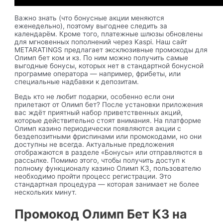
Важно знать (что бонусные акции меняются
еженедельно), поэтому выгоднее следить за
календарём. Кроме того, платежные шлюзы обновлены
для мгновенных пополнений через Kaspi. Наш сайт
METARATINGS предлагает эксклюзивные промокоды для
Олимп бет ком и кз. По ним можно получить самые
выгодные бонусы, которых нет в стандартной бонусной
программе оператора — например, фрибеты, или
специальные надбавки к депозитам.
Ведь кто не любит подарки, особенно если они
прилетают от Олимп бет? После установки приложения
вас ждёт приятный набор приветственных акций,
которые действительно стоят внимания. На платформе
Олимп казино периодически появляются акции с
бездепозитными фриспинами или промокодами, но они
доступны не всегда. Актуальные предложения
отображаются в разделе «Бонусы» или отправляются в
рассылке. Помимо этого, чтобы получить доступ к
полному функционалу казино Олимп КЗ, пользователю
необходимо пройти процесс регистрации. Это
стандартная процедура — которая занимает не более
нескольких минут.
Промокод Олимп Бет КЗ на