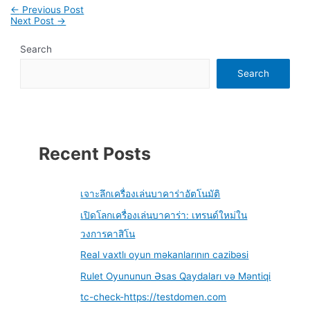
Post
←
Previous Post
navigation
Next Post
→
Search
Search
Recent Posts
เจาะลึกเครื่องเล่นบาคาร่าอัตโนมัติ
เปิดโลกเครื่องเล่นบาคาร่า: เทรนด์ใหม่ใน
วงการคาสิโน
Real vaxtlı oyun məkanlarının cazibəsi
Rulet Oyununun Əsas Qaydaları və Məntiqi
tc-check-https://testdomen.com