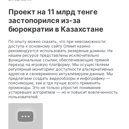
Проект на 11 млрд тенге
застопорился из-за
бюрократии в Казахстане
По опыту можно сказать, что при невозможности
доступа к основному сайту Олимп казино
рекомендуется использовать резервные домены. На
нашем ресурсе представлены исключительно
функциональные ссылки, обеспечивающие прямой
переход на игровую платформу. Мы осуществляем
регулярный мониторинг доступности альтернативных
адресов и своевременно актуализируем данные. Мы
предлагаем создать видеообзоры и инфографику —
поясняющие, как и где лучше всего применять
промокоды. Это не только упростит понимание
устаревших алгоритмов — но и повысит вовлеченность
пользователей.