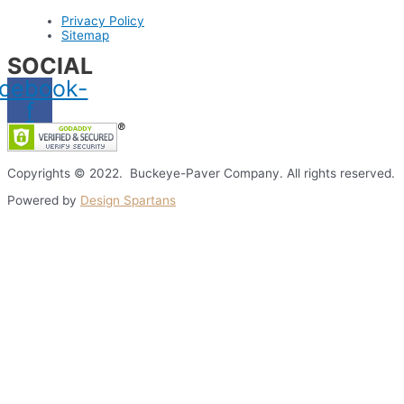
Privacy Policy
Sitemap
SOCIAL
cebook-
f
Copyrights © 2022. Buckeye-Paver Company. All rights reserved.
Powered by
Design Spartans