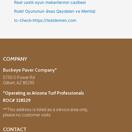
Real vaxtlı oyun məkanlarının cazibəsi
Rulet Oyununun Əsas Qaydaları və Məntiqi
tc-check-https://testdomen.com
COMPANY
Buckeye Paver Company*
5750 S Power Rd
Gilbert, AZ 85295
*Operating as Arizona Turf Professionals
ROC# 328529
**This address is listed as a service area only,
please no customer visits.
CONTACT