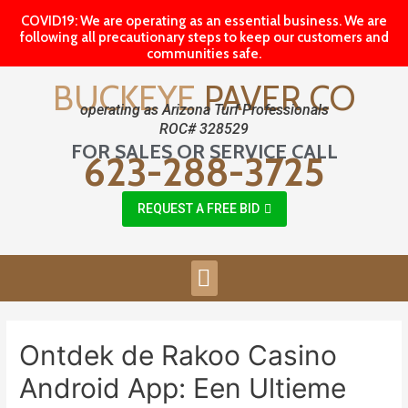
COVID19: We are operating as an essential business. We are
following all precautionary steps to keep our customers and
communities safe.
BUCKEYE
PAVER CO
operating as Arizona Turf Professionals
ROC# 328529
FOR SALES OR SERVICE CALL
623-288-3725
REQUEST A FREE BID
Ontdek de Rakoo Casino
Android App: Een Ultieme