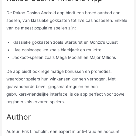
De Rakoo Casino Android app biedt een breed aanbod aan
spellen, van klassieke gokkasten tot live casinospellen. Enkele
van de meest populaire spellen zijn:
Klassieke gokkasten zoals Starburst en Gonzo’s Quest
Live casinospellen zoals blackjack en roulette
Jackpot-spellen zoals Mega Moolah en Major Millions
De app biedt ook regelmatige bonussen en promoties,
waardoor spelers hun winkansen kunnen verhogen. Met
geavanceerde beveiligingsmaatregelen en een
gebruikersvriendelijke interface, is de app perfect voor zowel
beginners als ervaren spelers.
Author
Auteur: Erik Lindholm, een expert in anti-fraud en account