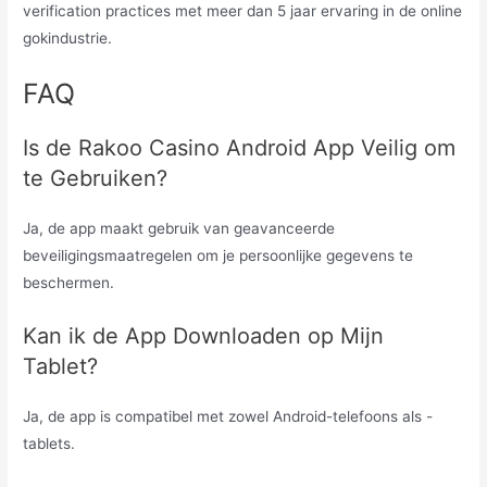
verification practices met meer dan 5 jaar ervaring in de online
gokindustrie.
FAQ
Is de Rakoo Casino Android App Veilig om
te Gebruiken?
Ja, de app maakt gebruik van geavanceerde
beveiligingsmaatregelen om je persoonlijke gegevens te
beschermen.
Kan ik de App Downloaden op Mijn
Tablet?
Ja, de app is compatibel met zowel Android-telefoons als -
tablets.