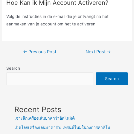
Hoe Kan ik Mijn Account Activeren?
Volg de instructies in de e-mail die je ontvangt na het
aanmaken van je account om het te activeren.
←
Previous Post
Next Post
→
Search
Search
Recent Posts
เจาะลึกเครื่องเล่นบาคาร่าอัตโนมัติ
เปิดโลกเครื่องเล่นบาคาร่า: เทรนด์ใหม่ในวงการคาสิโน