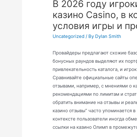
В 2026 году игрок
казино Casino, в 
условия игры и пр
Uncategorized
/ By
Dylan Smith
Провайдеры предлагают схожие базо
бонусных раундов выделяют их портф
привлекательность каталога, и игрок
Сравнивайте официальные сайты опе
отзывами, например, с мнениями о 
рекомендациями по лимитам и страт
обратить внимание на отзывы и реа
казино отзывы” часто упоминается в
контексте пользователи иногда обм
ссылки на казино Олимп в промежут