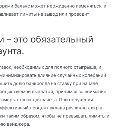
орами баланс может неожиданно изменяться, и
навливает лимиты на вывод или проводит
и – это обязательный
аунта.
тавок, необходимых для полного отыгрыша, и
ы минимизировать влияние случайных колебаний
ьшить долю банкролла на ставку при начале
предсказуемой выплатой, принимая во внимание
азмеры ставок для зачета. При получении
эффективный процент вклада различных игр в
ки таким образом, чтобы не превышать лимиты и
ию вейджера.