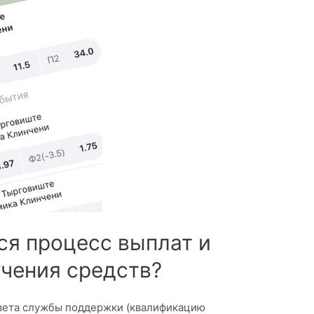
ся процесс выплат и
учения средств?
твета службы поддержки (квалификацию