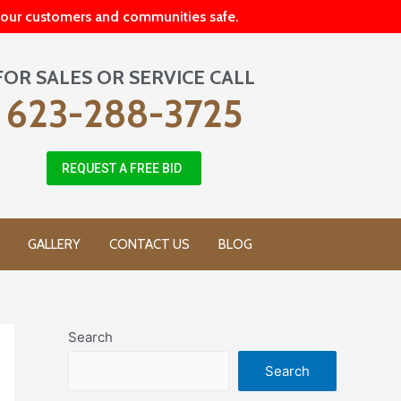
p our customers and communities safe.
FOR SALES OR SERVICE CALL
623-288-3725
REQUEST A FREE BID
GALLERY
CONTACT US
BLOG
Search
Search