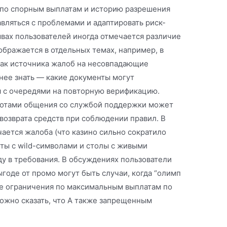
 по спорным выплатам и историю разрешения
вляться с проблемами и адаптировать риск-
вах пользователей иногда отмечается различие
ображается в отдельных темах, например, в
как источника жалоб на несовпадающие
нее знать — какие документы могут
я с очередями на повторную верификацию.
шотами общения со службой поддержки может
 возврата средств при соблюдении правил. В
чается жалоба (что казино сильно сократило
оты с wild-символами и столы с живыми
у в требования. В обсуждениях пользователи
ыгоде от промо могут быть случаи, когда “олимп
ые ограничения по максимальным выплатам по
можно сказать, что А также запрещенным