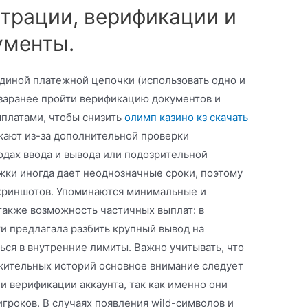
страции, верификации и
ументы.
диной платежной цепочки (использовать одно и
, заранее пройти верификацию документов и
ыплатами, чтобы снизить
олимп казино кз скачать
кают из-за дополнительной проверки
одах ввода и вывода или подозрительной
жки иногда дает неоднозначные сроки, поэтому
скриншотов. Упоминаются минимальные и
также возможность частичных выплат: в
и предлагала разбить крупный вывод на
ься в внутренние лимиты. Важно учитывать, что
жительных историй основное внимание следует
и верификации аккаунта, так как именно они
гроков. В случаях появления wild-символов и