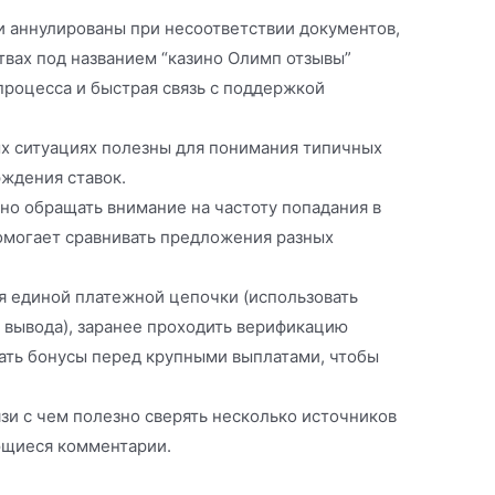
 аннулированы при несоответствии документов,
вах под названием “казино Олимп отзывы”
процесса и быстрая связь с поддержкой
х ситуациях полезны для понимания типичных
ждения ставок.
но обращать внимание на частоту попадания в
омогает сравнивать предложения разных
я единой платежной цепочки (использовать
и вывода), заранее проходить верификацию
вать бонусы перед крупными выплатами, чтобы
зи с чем полезно сверять несколько источников
ющиеся комментарии.