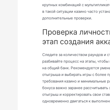
крупных комбинаций с мультипликат
в такой ситуации казино часто уста
дополнительные проверки.
Проверка личност
этап создания акк
Следите за количеством раундов и с
разбивайте процесс на этапы, чтоб
на общий банк. Рекомендуется умен
отыгрыша и выбирать игры с более 
требования казино и минимальные р
бонуса важно заранее рассчитывать 
отыгрыш и корректировать свои став
одновременно двигаться к выполнен