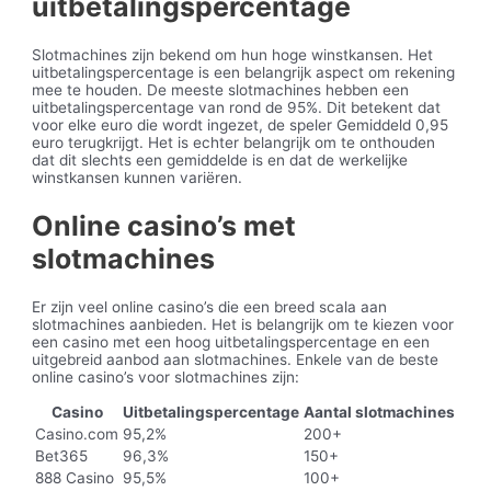
uitbetalingspercentage
Slotmachines zijn bekend om hun hoge winstkansen. Het
uitbetalingspercentage is een belangrijk aspect om rekening
mee te houden. De meeste slotmachines hebben een
uitbetalingspercentage van rond de 95%. Dit betekent dat
voor elke euro die wordt ingezet, de speler Gemiddeld 0,95
euro terugkrijgt. Het is echter belangrijk om te onthouden
dat dit slechts een gemiddelde is en dat de werkelijke
winstkansen kunnen variëren.
Online casino’s met
slotmachines
Er zijn veel online casino’s die een breed scala aan
slotmachines aanbieden. Het is belangrijk om te kiezen voor
een casino met een hoog uitbetalingspercentage en een
uitgebreid aanbod aan slotmachines. Enkele van de beste
online casino’s voor slotmachines zijn:
Casino
Uitbetalingspercentage
Aantal slotmachines
Casino.com
95,2%
200+
Bet365
96,3%
150+
888 Casino
95,5%
100+