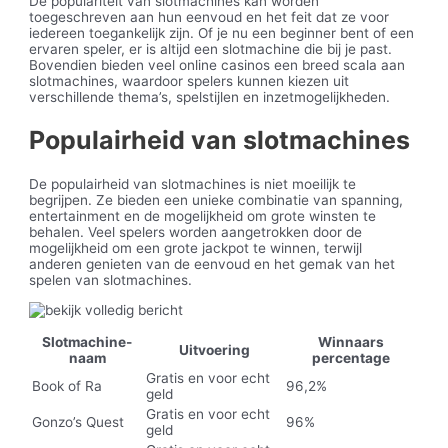
De populariteit van slotmachines kan worden
toegeschreven aan hun eenvoud en het feit dat ze voor
iedereen toegankelijk zijn. Of je nu een beginner bent of een
ervaren speler, er is altijd een slotmachine die bij je past.
Bovendien bieden veel online casinos een breed scala aan
slotmachines, waardoor spelers kunnen kiezen uit
verschillende thema’s, spelstijlen en inzetmogelijkheden.
Populairheid van slotmachines
De populairheid van slotmachines is niet moeilijk te
begrijpen. Ze bieden een unieke combinatie van spanning,
entertainment en de mogelijkheid om grote winsten te
behalen. Veel spelers worden aangetrokken door de
mogelijkheid om een grote jackpot te winnen, terwijl
anderen genieten van de eenvoud en het gemak van het
spelen van slotmachines.
Slotmachine-
Winnaars
Uitvoering
naam
percentage
Gratis en voor echt
Book of Ra
96,2%
geld
Gratis en voor echt
Gonzo’s Quest
96%
geld