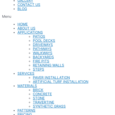
GALLERY
CONTACT US
BLOG
Menu
HOME
ABOUT US
APPLICATIONS
PATIOS
POOL DECKS
DRIVEWAYS
PATHWAYS
WALKWAYS
BACKYARDS
FIRE PITS
RETAINING WALLS
STEPS
SERVICES
PAVER INSTALLATION
ARTIFICIAL TURF INSTALLATION
MATERIALS
BRICK
CONCRETE
STONE
TRAVERTINE
SYNTHETIC GRASS
PATTERNS
PRICING