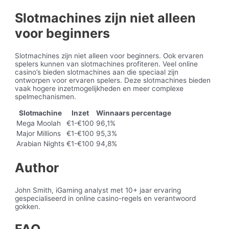
Slotmachines zijn niet alleen
voor beginners
Slotmachines zijn niet alleen voor beginners. Ook ervaren
spelers kunnen van slotmachines profiteren. Veel online
casino’s bieden slotmachines aan die speciaal zijn
ontworpen voor ervaren spelers. Deze slotmachines bieden
vaak hogere inzetmogelijkheden en meer complexe
spelmechanismen.
Slotmachine
Inzet
Winnaars percentage
Mega Moolah
€1-€100
96,1%
Major Millions
€1-€100
95,3%
Arabian Nights
€1-€100
94,8%
Author
John Smith, iGaming analyst met 10+ jaar ervaring
gespecialiseerd in online casino-regels en verantwoord
gokken.
FAQ