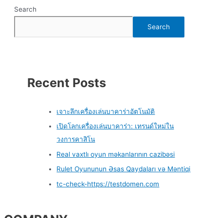
Search
Search
Recent Posts
เจาะลึกเครื่องเล่นบาคาร่าอัตโนมัติ
เปิดโลกเครื่องเล่นบาคาร่า: เทรนด์ใหม่ใน
วงการคาสิโน
Real vaxtlı oyun məkanlarının cazibəsi
Rulet Oyununun Əsas Qaydaları və Məntiqi
tc-check-https://testdomen.com