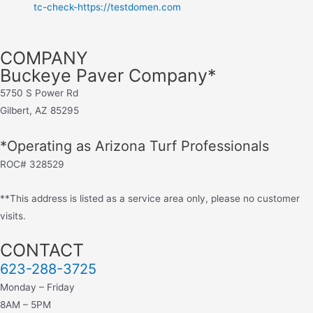
tc-check-https://testdomen.com
COMPANY
Buckeye Paver Company*
5750 S Power Rd
Gilbert, AZ 85295
*Operating as Arizona Turf Professionals
ROC# 328529
**This address is listed as a service area only, please no customer
visits.
CONTACT
623-288-3725
Monday – Friday
8AM – 5PM