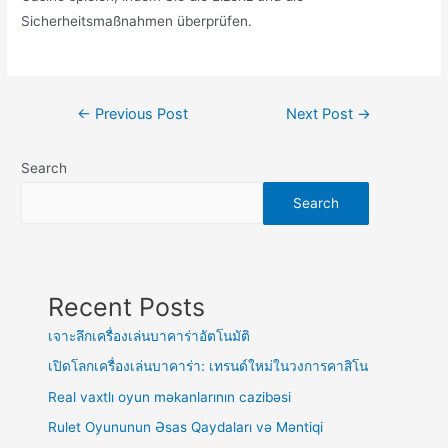
Sicherheitsmaßnahmen überprüfen.
Post
←
Previous Post
Next Post
→
navigation
Search
Search
Recent Posts
เจาะลึกเครื่องเล่นบาคาร่าอัตโนมัติ
เปิดโลกเครื่องเล่นบาคาร่า: เทรนด์ใหม่ในวงการคาสิโน
Real vaxtlı oyun məkanlarının cazibəsi
Rulet Oyununun Əsas Qaydaları və Məntiqi