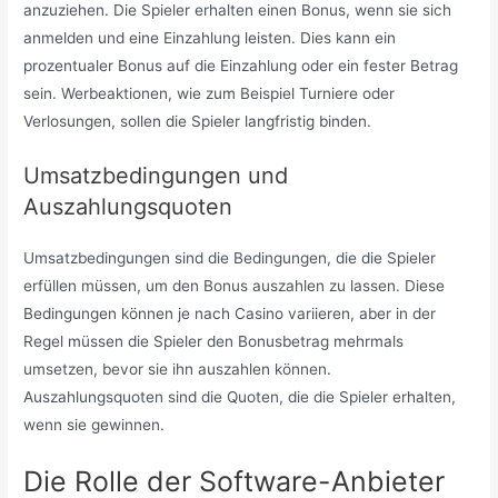
anzuziehen. Die Spieler erhalten einen Bonus, wenn sie sich
anmelden und eine Einzahlung leisten. Dies kann ein
prozentualer Bonus auf die Einzahlung oder ein fester Betrag
sein. Werbeaktionen, wie zum Beispiel Turniere oder
Verlosungen, sollen die Spieler langfristig binden.
Umsatzbedingungen und
Auszahlungsquoten
Umsatzbedingungen sind die Bedingungen, die die Spieler
erfüllen müssen, um den Bonus auszahlen zu lassen. Diese
Bedingungen können je nach Casino variieren, aber in der
Regel müssen die Spieler den Bonusbetrag mehrmals
umsetzen, bevor sie ihn auszahlen können.
Auszahlungsquoten sind die Quoten, die die Spieler erhalten,
wenn sie gewinnen.
Die Rolle der Software-Anbieter