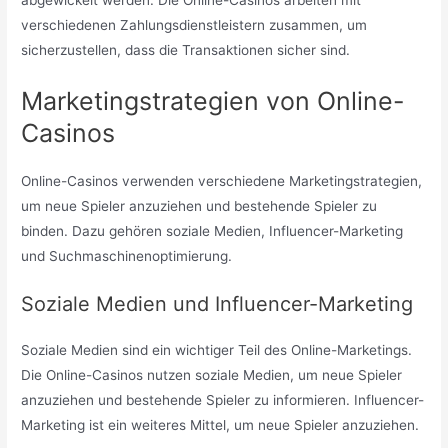
verschiedenen Zahlungsdienstleistern zusammen, um
sicherzustellen, dass die Transaktionen sicher sind.
Marketingstrategien von Online-
Casinos
Online-Casinos verwenden verschiedene Marketingstrategien,
um neue Spieler anzuziehen und bestehende Spieler zu
binden. Dazu gehören soziale Medien, Influencer-Marketing
und Suchmaschinenoptimierung.
Soziale Medien und Influencer-Marketing
Soziale Medien sind ein wichtiger Teil des Online-Marketings.
Die Online-Casinos nutzen soziale Medien, um neue Spieler
anzuziehen und bestehende Spieler zu informieren. Influencer-
Marketing ist ein weiteres Mittel, um neue Spieler anzuziehen.