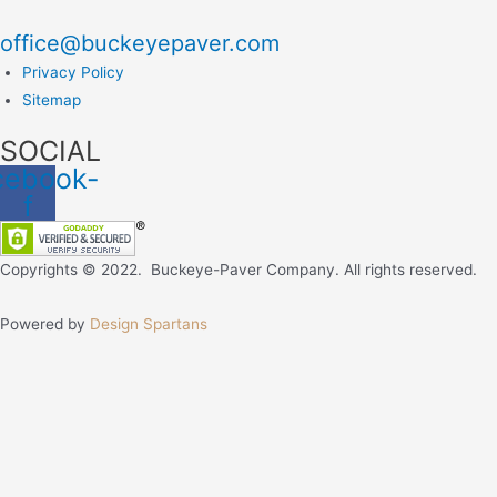
office@buckeyepaver.com
Privacy Policy
Sitemap
SOCIAL
cebook-
f
Copyrights © 2022. Buckeye-Paver Company. All rights reserved.
Powered by
Design Spartans