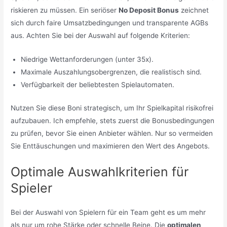
riskieren zu müssen. Ein seriöser
No Deposit Bonus
zeichnet
sich durch faire Umsatzbedingungen und transparente AGBs
aus. Achten Sie bei der Auswahl auf folgende Kriterien:
Niedrige Wettanforderungen (unter 35x).
Maximale Auszahlungsobergrenzen, die realistisch sind.
Verfügbarkeit der beliebtesten Spielautomaten.
Nutzen Sie diese Boni strategisch, um Ihr Spielkapital risikofrei
aufzubauen. Ich empfehle, stets zuerst die Bonusbedingungen
zu prüfen, bevor Sie einen Anbieter wählen. Nur so vermeiden
Sie Enttäuschungen und maximieren den Wert des Angebots.
Optimale Auswahlkriterien für
Spieler
Bei der Auswahl von Spielern für ein Team geht es um mehr
als nur um rohe Stärke oder schnelle Beine. Die
optimalen