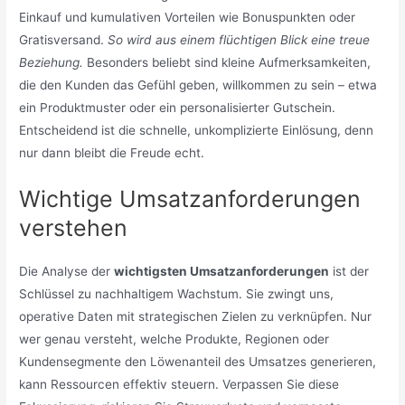
Einkauf und kumulativen Vorteilen wie Bonuspunkten oder
Gratisversand.
So wird aus einem flüchtigen Blick eine treue
Beziehung.
Besonders beliebt sind kleine Aufmerksamkeiten,
die den Kunden das Gefühl geben, willkommen zu sein – etwa
ein Produktmuster oder ein personalisierter Gutschein.
Entscheidend ist die schnelle, unkomplizierte Einlösung, denn
nur dann bleibt die Freude echt.
Wichtige Umsatzanforderungen
verstehen
Die Analyse der
wichtigsten Umsatzanforderungen
ist der
Schlüssel zu nachhaltigem Wachstum. Sie zwingt uns,
operative Daten mit strategischen Zielen zu verknüpfen. Nur
wer genau versteht, welche Produkte, Regionen oder
Kundensegmente den Löwenanteil des Umsatzes generieren,
kann Ressourcen effektiv steuern. Verpassen Sie diese