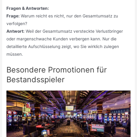
Fragen & Antworten:
Frage:
Warum reicht es nicht, nur den Gesamtumsatz zu
verfolgen?
Antwort:
Weil der Gesamtumsatz versteckte Verlustbringer
oder margenschwache Kunden verbergen kann. Nur die
detaillierte Aufschlüsselung zeigt, wo Sie wirklich zulegen
müssen.
Besondere Promotionen für
Bestandsspieler