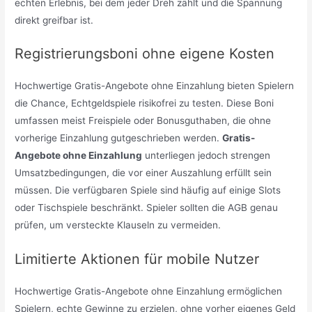
echten Erlebnis, bei dem jeder Dreh zählt und die Spannung
direkt greifbar ist.
Registrierungsboni ohne eigene Kosten
Hochwertige Gratis-Angebote ohne Einzahlung bieten Spielern
die Chance, Echtgeldspiele risikofrei zu testen. Diese Boni
umfassen meist Freispiele oder Bonusguthaben, die ohne
vorherige Einzahlung gutgeschrieben werden.
Gratis-
Angebote ohne Einzahlung
unterliegen jedoch strengen
Umsatzbedingungen, die vor einer Auszahlung erfüllt sein
müssen. Die verfügbaren Spiele sind häufig auf einige Slots
oder Tischspiele beschränkt. Spieler sollten die AGB genau
prüfen, um versteckte Klauseln zu vermeiden.
Limitierte Aktionen für mobile Nutzer
Hochwertige Gratis-Angebote ohne Einzahlung ermöglichen
Spielern, echte Gewinne zu erzielen, ohne vorher eigenes Geld