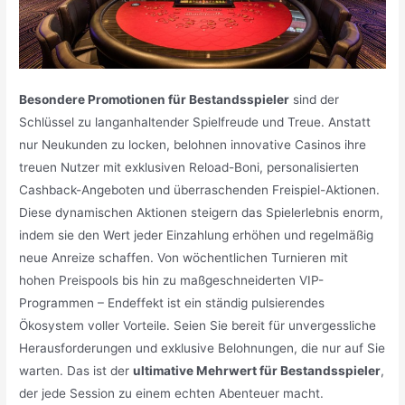
Besondere Promotionen für Bestandsspieler
sind der
Schlüssel zu langanhaltender Spielfreude und Treue. Anstatt
nur Neukunden zu locken, belohnen innovative Casinos ihre
treuen Nutzer mit exklusiven Reload-Boni, personalisierten
Cashback-Angeboten und überraschenden Freispiel-Aktionen.
Diese dynamischen Aktionen steigern das Spielerlebnis enorm,
indem sie den Wert jeder Einzahlung erhöhen und regelmäßig
neue Anreize schaffen. Von wöchentlichen Turnieren mit
hohen Preispools bis hin zu maßgeschneiderten VIP-
Programmen – Endeffekt ist ein ständig pulsierendes
Ökosystem voller Vorteile. Seien Sie bereit für unvergessliche
Herausforderungen und exklusive Belohnungen, die nur auf Sie
warten. Das ist der
ultimative Mehrwert für Bestandsspieler
,
der jede Session zu einem echten Abenteuer macht.