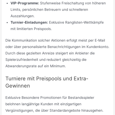
VIP-Programme:
Stufenweise Freischaltung von höheren
Limits, persönlichen Betreuern und schnelleren
Auszahlungen.
Turnier-Einladungen:
Exklusive Ranglisten-Wettkämpfe
mit limitierten Preispools.
Die Kommunikation solcher Aktionen erfolgt meist per E-Mail
oder über personalisierte Benachrichtigungen im Kundenkonto.
Durch diese gezielten Anreize steigert ein Anbieter die
Spielerzufriedenheit und reduziert gleichzeitig die
Abwanderungsrate auf ein Minimum.
Turniere mit Preispools und Extra-
Gewinnen
Exklusive Besondere Promotionen für Bestandsspieler
belohnen langjährige Kunden mit einzigartigen
Vergünstigungen, die über Standardangebote hinausgehen.