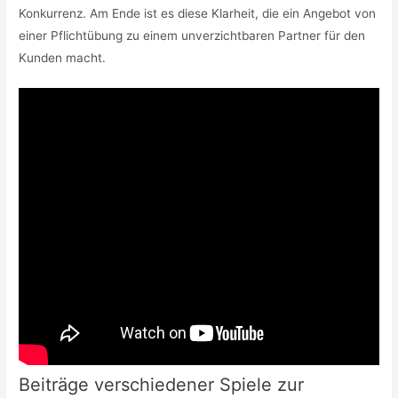
Konkurrenz. Am Ende ist es diese Klarheit, die ein Angebot von
einer Pflichtübung zu einem unverzichtbaren Partner für den
Kunden macht.
Beiträge verschiedener Spiele zur