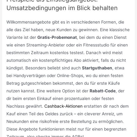
Umsatzbedingungen im Blick behalten
Willkommensangebote gibt es in verschiedenen Formen, die
alle das Ziel haben, neue Kunden zu gewinnen. Eine klassische
Variante ist der
Gratis-Probemonat
, bei dem du einen Dienst
wie einen Streaming-Anbieter oder ein Fitnessstudio für einen
bestimmten Zeitraum kostenlos testest. Danach wird meist
automatisch ein kostenpflichtiges Abo aktiviert, falls du nicht
kündigst. Besonders beliebt sind auch
Startguthaben
, etwa
bei Handyverträgen oder Online-Shops, wo du einen festen
Betrag gutgeschrieben bekommst, den du für erste Käufe
nutzen kannst. Eine weitere Option ist der
Rabatt-Code
, der
dir beim ersten Einkauf einen prozentualen oder festen
Nachlass gewährt.
Cashback-Aktionen
erstatten dir nach dem
Kauf einen Teil des Geldes zurück – ein cleverer Anreiz, um
Neukunden eine risikofreie erste Bestellung zu ermöglichen.
Diese Angebote funktionieren meist nur für einen begrenzten
Zeitraum, also checke immer die AGBs!