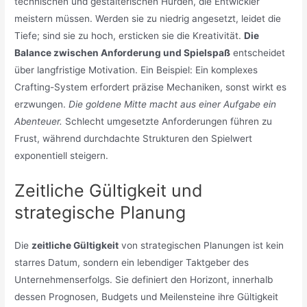
technischen und gestalterischen Hürden, die Entwickler
meistern müssen. Werden sie zu niedrig angesetzt, leidet die
Tiefe; sind sie zu hoch, ersticken sie die Kreativität.
Die
Balance zwischen Anforderung und Spielspaß
entscheidet
über langfristige Motivation. Ein Beispiel: Ein komplexes
Crafting-System erfordert präzise Mechaniken, sonst wirkt es
erzwungen.
Die goldene Mitte macht aus einer Aufgabe ein
Abenteuer.
Schlecht umgesetzte Anforderungen führen zu
Frust, während durchdachte Strukturen den Spielwert
exponentiell steigern.
Zeitliche Gültigkeit und
strategische Planung
Die
zeitliche Gültigkeit
von strategischen Planungen ist kein
starres Datum, sondern ein lebendiger Taktgeber des
Unternehmenserfolgs. Sie definiert den Horizont, innerhalb
dessen Prognosen, Budgets und Meilensteine ihre Gültigkeit