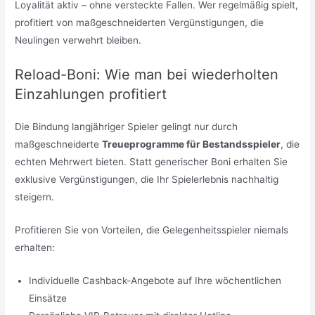
Loyalität aktiv – ohne versteckte Fallen. Wer regelmäßig spielt,
profitiert von maßgeschneiderten Vergünstigungen, die
Neulingen verwehrt bleiben.
Reload-Boni: Wie man bei wiederholten
Einzahlungen profitiert
Die Bindung langjähriger Spieler gelingt nur durch
maßgeschneiderte
Treueprogramme für Bestandsspieler
, die
echten Mehrwert bieten. Statt generischer Boni erhalten Sie
exklusive Vergünstigungen, die Ihr Spielerlebnis nachhaltig
steigern.
Profitieren Sie von Vorteilen, die Gelegenheitsspieler niemals
erhalten:
Individuelle Cashback-Angebote auf Ihre wöchentlichen
Einsätze