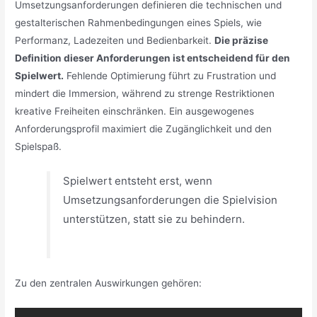
Umsetzungsanforderungen definieren die technischen und
gestalterischen Rahmenbedingungen eines Spiels, wie
Performanz, Ladezeiten und Bedienbarkeit.
Die präzise
Definition dieser Anforderungen ist entscheidend für den
Spielwert.
Fehlende Optimierung führt zu Frustration und
mindert die Immersion, während zu strenge Restriktionen
kreative Freiheiten einschränken. Ein ausgewogenes
Anforderungsprofil maximiert die Zugänglichkeit und den
Spielspaß.
Spielwert entsteht erst, wenn
Umsetzungsanforderungen die Spielvision
unterstützen, statt sie zu behindern.
Zu den zentralen Auswirkungen gehören: