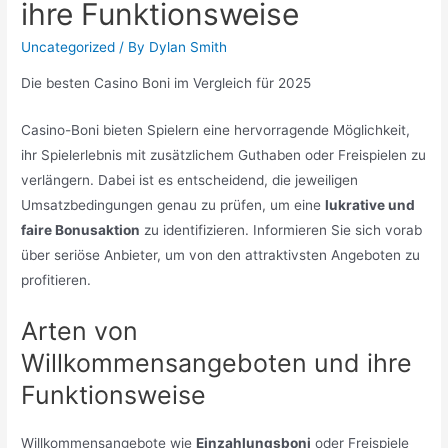
ihre Funktionsweise
Uncategorized
/ By
Dylan Smith
Die besten Casino Boni im Vergleich für 2025
Casino-Boni bieten Spielern eine hervorragende Möglichkeit,
ihr Spielerlebnis mit zusätzlichem Guthaben oder Freispielen zu
verlängern. Dabei ist es entscheidend, die jeweiligen
Umsatzbedingungen genau zu prüfen, um eine
lukrative und
faire Bonusaktion
zu identifizieren. Informieren Sie sich vorab
über seriöse Anbieter, um von den attraktivsten Angeboten zu
profitieren.
Arten von
Willkommensangeboten und ihre
Funktionsweise
Willkommensangebote wie
Einzahlungsboni
oder Freispiele