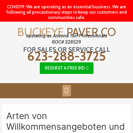
COVID19: We are operating as an essential business. We are
following all precautionary steps to keep our customers and
communities safe.
BUCKEYE
PAVER CO
operating as Arizona Turf Professionals
ROC# 328529
FOR SALES OR SERVICE CALL
623-288-3725
REQUEST A FREE BID
Arten von
Willkommensangeboten und