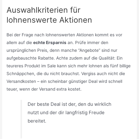
Auswahlkriterien für
lohnenswerte Aktionen
Bei der Frage nach lohnenswerten Aktionen kommt es vor
allem auf die
echte Ersparnis
an. Prüfe immer den
ursprünglichen Preis, denn manche “Angebote” sind nur
aufgebauschte Rabatte. Achte zudem auf die Qualität: Ein
teureres Produkt im Sale kann sich mehr lohnen als fünf billige
Schnäppchen, die du nicht brauchst. Vergiss auch nicht die
Versandkosten – ein scheinbar günstiger Deal wird schnell
teuer, wenn der Versand extra kostet.
Der beste Deal ist der, den du wirklich
nutzt und der dir langfristig Freude
bereitet.