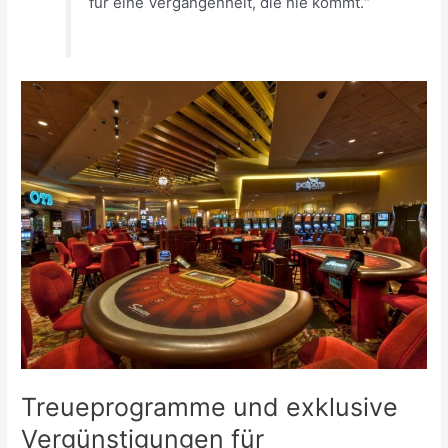
für eine Vergangenheit, die nie kommt.“
Treueprogramme und exklusive
Vergünstigungen für