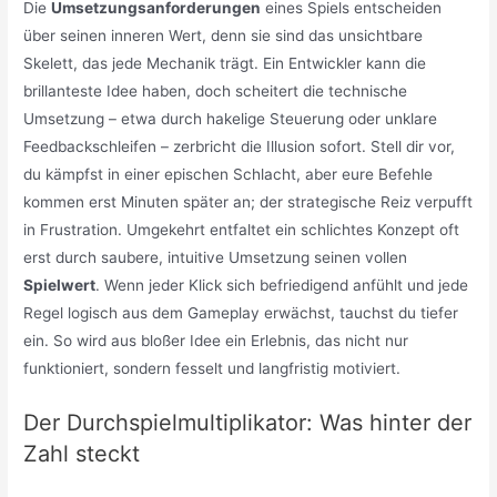
Die
Umsetzungsanforderungen
eines Spiels entscheiden
über seinen inneren Wert, denn sie sind das unsichtbare
Skelett, das jede Mechanik trägt. Ein Entwickler kann die
brillanteste Idee haben, doch scheitert die technische
Umsetzung – etwa durch hakelige Steuerung oder unklare
Feedbackschleifen – zerbricht die Illusion sofort. Stell dir vor,
du kämpfst in einer epischen Schlacht, aber eure Befehle
kommen erst Minuten später an; der strategische Reiz verpufft
in Frustration. Umgekehrt entfaltet ein schlichtes Konzept oft
erst durch saubere, intuitive Umsetzung seinen vollen
Spielwert
. Wenn jeder Klick sich befriedigend anfühlt und jede
Regel logisch aus dem Gameplay erwächst, tauchst du tiefer
ein. So wird aus bloßer Idee ein Erlebnis, das nicht nur
funktioniert, sondern fesselt und langfristig motiviert.
Der Durchspielmultiplikator: Was hinter der
Zahl steckt