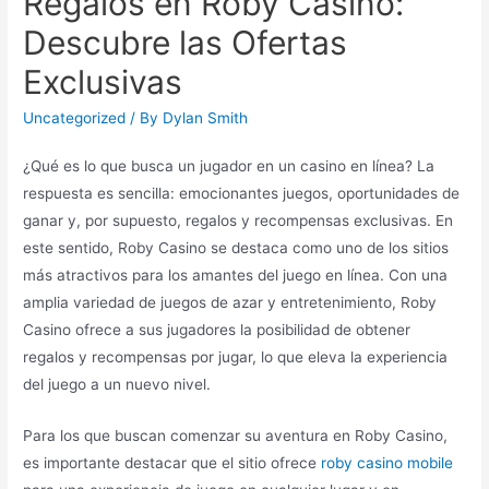
Regalos en Roby Casino:
Descubre las Ofertas
Exclusivas
Uncategorized
/ By
Dylan Smith
¿Qué es lo que busca un jugador en un casino en línea? La
respuesta es sencilla: emocionantes juegos, oportunidades de
ganar y, por supuesto, regalos y recompensas exclusivas. En
este sentido, Roby Casino se destaca como uno de los sitios
más atractivos para los amantes del juego en línea. Con una
amplia variedad de juegos de azar y entretenimiento, Roby
Casino ofrece a sus jugadores la posibilidad de obtener
regalos y recompensas por jugar, lo que eleva la experiencia
del juego a un nuevo nivel.
Para los que buscan comenzar su aventura en Roby Casino,
es importante destacar que el sitio ofrece
roby casino mobile