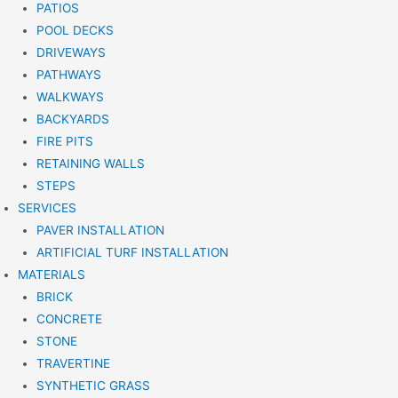
PATIOS
POOL DECKS
DRIVEWAYS
PATHWAYS
WALKWAYS
BACKYARDS
FIRE PITS
RETAINING WALLS
STEPS
SERVICES
PAVER INSTALLATION
ARTIFICIAL TURF INSTALLATION
MATERIALS
BRICK
CONCRETE
STONE
TRAVERTINE
SYNTHETIC GRASS