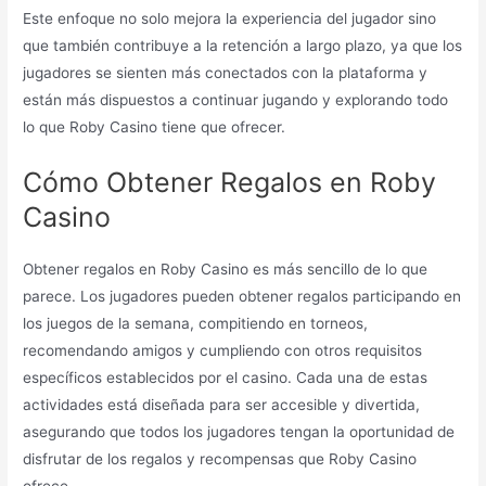
Este enfoque no solo mejora la experiencia del jugador sino
que también contribuye a la retención a largo plazo, ya que los
jugadores se sienten más conectados con la plataforma y
están más dispuestos a continuar jugando y explorando todo
lo que Roby Casino tiene que ofrecer.
Cómo Obtener Regalos en Roby
Casino
Obtener regalos en Roby Casino es más sencillo de lo que
parece. Los jugadores pueden obtener regalos participando en
los juegos de la semana, compitiendo en torneos,
recomendando amigos y cumpliendo con otros requisitos
específicos establecidos por el casino. Cada una de estas
actividades está diseñada para ser accesible y divertida,
asegurando que todos los jugadores tengan la oportunidad de
disfrutar de los regalos y recompensas que Roby Casino