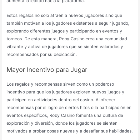
aumenta la lealtad hacia la plataforma.
Estos regalos no solo atraen a nuevos jugadores sino que
también motivan a los jugadores existentes a seguir jugando,
explorando diferentes juegos y participando en eventos y
torneos. De esta manera, Roby Casino crea una comunidad
vibrante y activa de jugadores que se sienten valorados y
recompensados por su dedicación.
Mayor Incentivo para Jugar
Los regalos y recompensas sirven como un poderoso
incentivo para que los jugadores exploren nuevos juegos y
participen en actividades dentro del casino. Al ofrecer
recompensas por el logro de ciertos hitos o la participación en
eventos específicos, Roby Casino fomenta una cultura de
exploración y diversión, donde los jugadores se sienten
motivados a probar cosas nuevas y a desafiar sus habilidades.